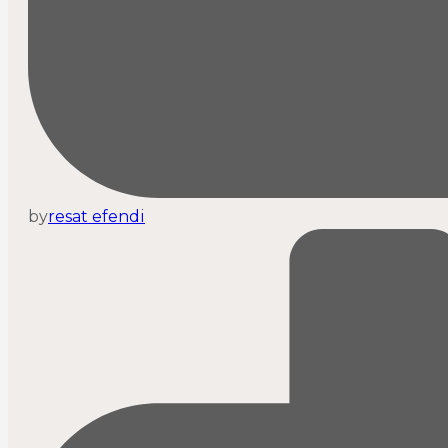
by
resat efendi