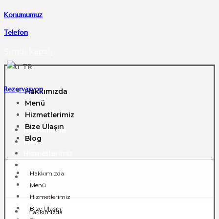
Konumumuz
Telefon
Şimdi kapalı
TR
Rezervasyon
Hakkımızda
Menü
Hizmetlerimiz
Bize Ulaşın
Hakkımızda
Blog
Menü
Hizmetlerimiz
Bize Ulaşın
Hakkımızda
Blog
Menü
Hizmetlerimiz
Bize Ulaşın
Hakkımızda