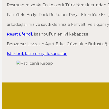
Restoranımızdaki En Lezzetli Türk Yemeklerinden B
Fatih’teki En İyi Türk Restoranı Reşat Efendi’de En 
arkadaşlarınız ve sevdiklerinizle kahvaltı ve akşam 
Reşat Efendi
, İstanbul’un en iyi kebapçısı
Benzersiz Lezzetin Ayırt Edici Güzellikle Buluştuğ
Istanbul, fatih en iyi lokantalar