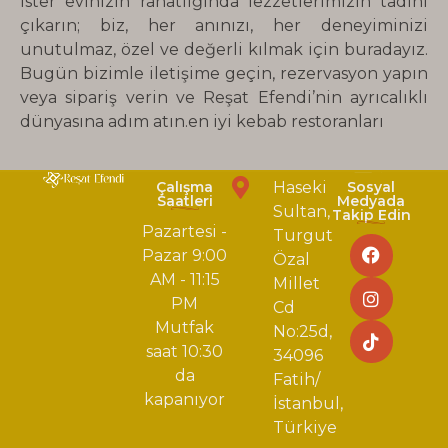
ister evinizin rahatlığında lezzetlerimizin tadını
çıkarın; biz, her anınızı, her deneyiminizi
unutulmaz, özel ve değerli kılmak için buradayız.
Bugün bizimle iletişime geçin, rezervasyon yapın
veya sipariş verin ve Reşat Efendi’nin ayrıcalıklı
dünyasına adım atın.en iyi kebab restoranları
Bizi Bulun
Çalışma
Haseki
Sosyal
Saatleri
Medyada
Sultan,
Takip Edin
Pazartesi -
Turgut
Pazar 9:00
Özal
AM - 11:15
Millet
PM
Cd
Mutfak
No:25d,
saat 10:30
34096
da
Fatih/
kapanıyor
İstanbul,
Türkiye