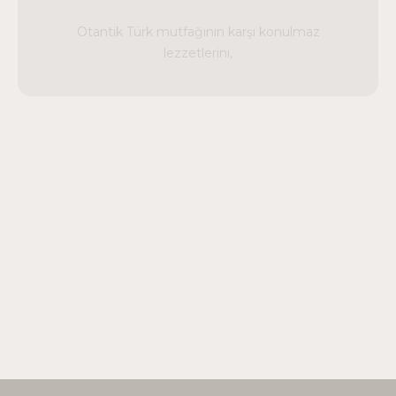
getiriyoruz. Aile yemeklerinden hızlı ve pratik bir
Otantik Türk mutfağının karşı konulmaz
atıştırmalığa kadar her ihtiyacınıza cevap
lezzetlerini,
veriyoruz