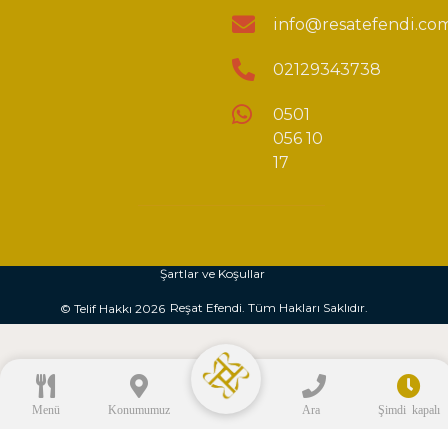
info@resatefendi.co
02129343738
0501
056 10
17
Şartlar ve Koşullar
Reşat Efendi. Tüm Hakları Saklıdır.
© Telif Hakkı 2026
Menü
Konumumuz
Ara
Şimdi kapalı