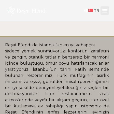
TR
Reşat Efendi’de İstanbul’un en iyi kebapçısı
sadece yemek sunmuyoruz; konforun, zarafetin
ve zengin, otantik tatların benzersiz bir harmoni
içinde buluştuğu, ömür boyu hatırlanacak anlar
yaratıyoruz. İstanbul’un tarihi Fatih semtinde
bulunan restoranımız, Türk mutfağının asırlık
mirasını ve eşsiz, gönülden misafirperverliğimizi
en iyi şekilde deneyimleyebileceğiniz seçkin bir
destinasyondur. İster restoranımızın sıcak
atmosferinde keyifli bir akşam geçirin, ister özel
bir kutlamaya ev sahipliği yapın, isterseniz de
Reşat Efendi’nin enfes lezzetlerini evinizin