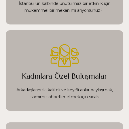
imkanlar ile kişiselleştirilmiş hizmet sağlar
İstanbul’un kalbinde unutulmaz bir etkinlik için
mükemmel bir mekan mı arıyorsunuz? .
, rahat ve davetkar bir ortam arıyorsanız, Reşat
Efendi tam size göre. Fatih’in tarihi
atmosferinde yer alan mekanımız, hem
konforunuzu hem de mahremiyetinizi ön planda
Kadınlara Özel Buluşmalar
tutarak, keyifli ve rahat bir deneyim için
mükemmel bir alan sağlar.
Arkadaşlarınızla kaliteli ve keyifli anlar paylaşmak,
samimi sohbetler etmek için sıcak