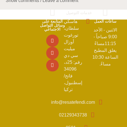
Show comments / Leave a comment
خدمات التوصيل
ساعات العمل
هاسكي
المتابعة على
وسائل التواصل
سلطان،
الاجتماعي
الاثنين - الأحد
تورغوت
9:00 صباحاً -
أوزال
11:15مساءً
ميليت
يغلق المطبخ
سي دي
الساعة 10:30
رقم: 25د،
مساءً.
34096
فاتح/
إسطنبول،
تركيا
info@resatefendi.com
02129343738