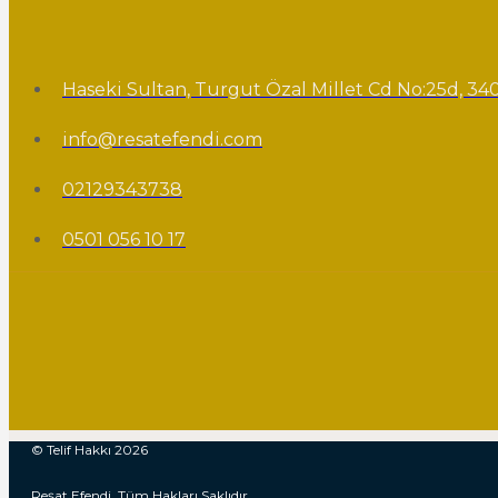
Haseki Sultan, Turgut Özal Millet Cd No:25d, 340
info@resatefendi.com
02129343738
0501 056 10 17
© Telif Hakkı 2026
Reşat Efendi. Tüm Hakları Saklıdır.