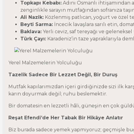
Topkapı Kebabı:
Adını Osmanlı ihtişamından al
zenginlikle sarayın mutfağından sofranıza taşın
Ali Nazik:
Közlenmiş patlıcan, yoğurt ve özel t
Beyti Sarma:
İncecik lavaşlara sarılı etin, do
Baklava:
Yerli ceviz, saf tereyağı ve geleneksel
Türk Çayı:
Karadeniz’in taze yapraklarıyla dem
Yerel Malzemelerin Yolculuğu
Tazelik Sadece Bir Lezzet Değil, Bir Duruş
Mutfak kapılarımızdan içeri girdiğinizde sizi ilk ka
karın doyurmak değil; ruhu beslemektir.
Bir domatesin en lezzetli hâli, güneşin en çok güldüğ
Reşat Efendi’de Her Tabak Bir Hikâye Anlatır
Biz burada sadece yemek yapmıyoruz; geçmişle bugün