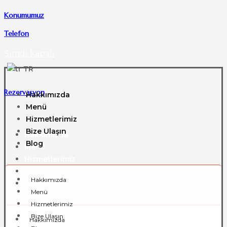
Konumumuz
Telefon
Şimdi kapalı
TR
Rezervasyon
Hakkımızda
Menü
Hizmetlerimiz
Bize Ulaşın
Hakkımızda
Blog
Menü
Hizmetlerimiz
Bize Ulaşın
Hakkımızda
Blog
Menü
Hizmetlerimiz
Bize Ulaşın
Hakkımızda