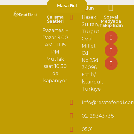
Masa Bul
Bizi Bulun
Çalışma
Haseki
Sosyal
Saatleri
Medyada
Sultan,
Takip Edin
Pazartesi -
Turgut
Pazar 9:00
Özal
AM - 11:15
Millet
PM
Cd
Mutfak
No:25d,
saat 10:30
34096
da
Fatih/
kapanıyor
İstanbul,
Türkiye
info@resatefendi.co
02129343738
0501