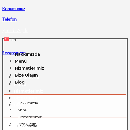
Konumumuz
Telefon
Şimdi Açık
TR
Rezervasyon
Hakkımızda
Menü
Hizmetlerimiz
Bize Ulaşın
Hakkımızda
Blog
Menü
Hizmetlerimiz
Bize Ulaşın
Hakkımızda
Blog
Menü
Hizmetlerimiz
Bize Ulaşın
Hakkımızda