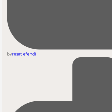
by
resat efendi