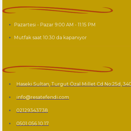
Pazartesi - Pazar 9:00 AM - 11:15 PM
Mutfak saat 10:30 da kapanıyor
Haseki Sultan, Turgut Özal Millet Cd No:25d, 340
info@resatefendi.com
02129343738
0501 056 10 17