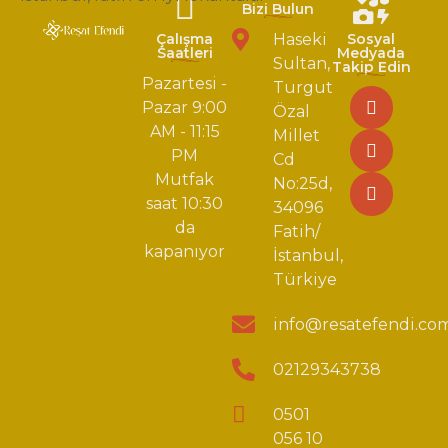
Bizi Bulun
Çalışma
Haseki
Sosyal
Saatleri
Medyada
Sultan,
Takip Edin
Pazartesi -
Turgut
Pazar 9:00
Özal
AM - 11:15
Millet
PM
Cd
Mutfak
No:25d,
saat 10:30
34096
da
Fatih/
kapanıyor
İstanbul,
Türkiye
info@resatefendi.co
02129343738
0501
056 10