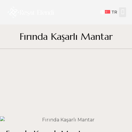
TR
Fırında Kaşarlı Mantar
by
resat efendi
Şubat 5, 2025