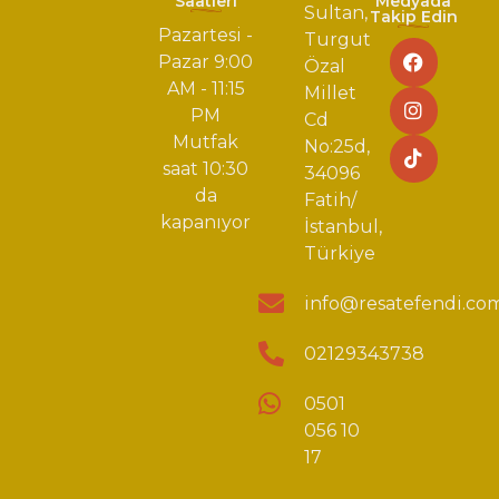
Saatleri
Medyada
Sultan,
Takip Edin
Pazartesi -
Turgut
Pazar 9:00
Özal
AM - 11:15
Millet
PM
Cd
Mutfak
No:25d,
saat 10:30
34096
da
Fatih/
kapanıyor
İstanbul,
Türkiye
info@resatefendi.co
02129343738
0501
056 10
17