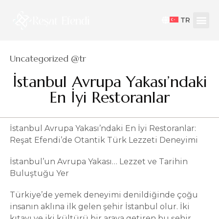
TR
Category
Uncategorized @tr
İstanbul Avrupa Yakası’ndaki
En İyi Restoranlar
İstanbul Avrupa Yakası’ndaki En İyi Restoranlar:
Reşat Efendi’de Otantik Türk Lezzeti Deneyimi
İstanbul’un Avrupa Yakası… Lezzet ve Tarihin
Buluştuğu Yer
Türkiye’de yemek deneyimi denildiğinde çoğu
insanın aklına ilk gelen şehir İstanbul olur. İki
kıtayı ve iki kültürü bir araya getiren bu şehir,