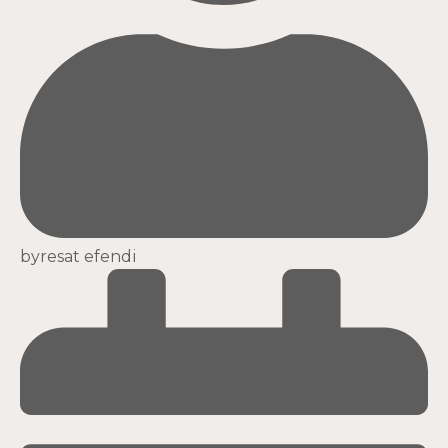
by
resat efendi