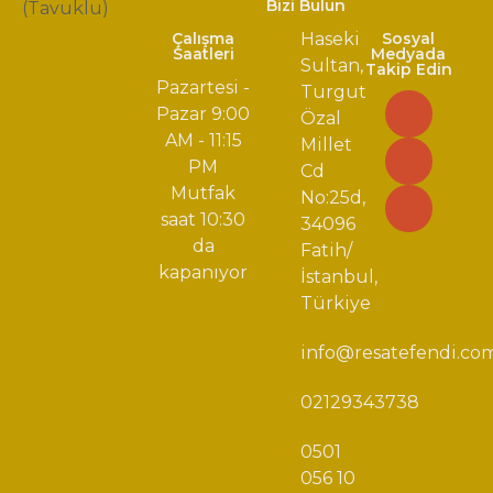
Bizi Bulun
Çalışma
Haseki
Sosyal
Saatleri
Medyada
Sultan,
Takip Edin
Pazartesi -
Turgut
Pazar 9:00
Özal
AM - 11:15
Millet
PM
Cd
Mutfak
No:25d,
saat 10:30
34096
da
Fatih/
kapanıyor
İstanbul,
Türkiye
info@resatefendi.co
02129343738
0501
056 10