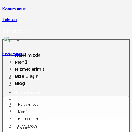
Konumumuz
Telefon
Şimdi Açık
TR
Rezervasyon
Hakkımızda
Menü
Hizmetlerimiz
Bize Ulaşın
Hakkımızda
Blog
Menü
Hizmetlerimiz
Bize Ulaşın
Hakkımızda
Blog
Menü
Hizmetlerimiz
Bize Ulaşın
Hakkımızda