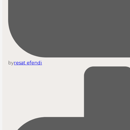
by
resat efendi