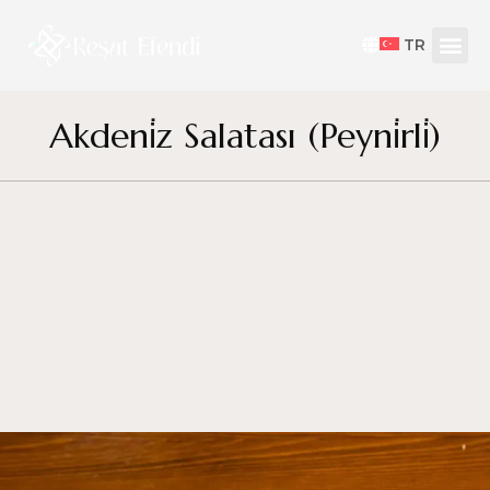
TR
Akdeni̇z Salatası (Peyni̇rli̇)
by
resat efendi
Şubat 5, 2025