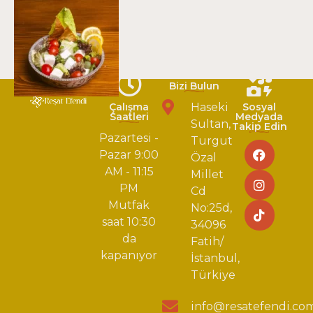
Bizi Bulun
Çalışma
Haseki
Sosyal
Saatleri
Medyada
Sultan,
Takip Edin
Pazartesi -
Turgut
Pazar 9:00
Özal
AM - 11:15
Millet
PM
Cd
Mutfak
No:25d,
saat 10:30
34096
da
Fatih/
kapanıyor
İstanbul,
Türkiye
info@resatefendi.co