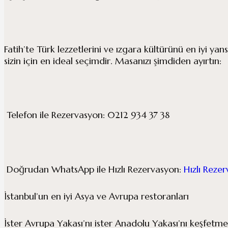
Fatih’te Türk lezzetlerini ve ızgara kültürünü en iyi ya
sizin için en ideal seçimdir. Masanızı şimdiden ayırtın:
Telefon ile Rezervasyon: 0212 934 37 38
Doğrudan WhatsApp ile Hızlı Rezervasyon:
Hızlı Rezer
İstanbul’un en iyi Asya ve Avrupa restoranları
İster Avrupa Yakası’nı ister Anadolu Yakası’nı keşfetmeyi