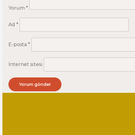
Yorum
*
Ad
*
E-posta
*
İnternet sitesi