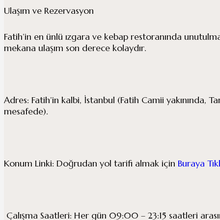
Ulaşım ve Rezervasyon
Fatih’in en ünlü ızgara ve kebap restoranında unutulmaz
mekana ulaşım son derece kolaydır.
Adres: Fatih’in kalbi, İstanbul (Fatih Camii yakınında, T
mesafede).
Konum Linki: Doğrudan yol tarifi almak için
Buraya Tık
Çalışma Saatleri: Her gün 09:00 – 23:15 saatleri aras