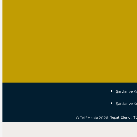
Şartlar ve K
Şartlar ve K
Reşat Efendi. T
© Telif Hakkı 2026