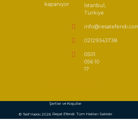
kapanıyor
İstanbul,
Türkiye
info@resatefendi.co
02129343738
0501
056 10
17
Şartlar ve Koşullar
Reşat Efendi. Tüm Hakları Saklıdır.
© Telif Hakkı 2026