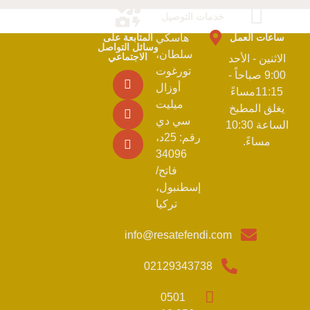
خدمات التوصيل
ساعات العمل
هاسكي
المتابعة على
وسائل التواصل
سلطان،
الاجتماعي
الاثنين - الأحد
تورغوت
9:00 صباحاً -
أوزال
11:15مساءً
ميليت
يغلق المطبخ
سي دي
الساعة 10:30
رقم: 25د،
مساءً.
34096
فاتح/
إسطنبول،
تركيا
info@resatefendi.com
02129343738
0501