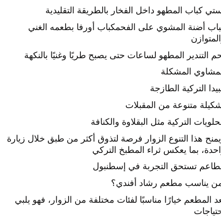
تي كباب المطهو داخل الفخار بالطريقة التقليدية
اب أضنة المشوي على الفحم
كباب أورفا بطعمه الغني
لمتوازن
م التندير المطهو لساعات حتى يصبح طريًا وغنيًا بالنكهة
مشاوي المشكلة
بيدا التركية الطازجة
كيلة متنوعة من المقبلات
حلويات التركية مثل البقلاوة والكنافة
منح هذا التنوع الزوار فرصة لتذوق أكثر من طبق خلال زيارة
حدة، بما يعكس ثراء المطبخ التركي
اعم تستحق التجربة في إسطنبول
ن يناسب مطعم رشاد أفندي؟
عد المطعم خيارًا مناسبًا لفئات مختلفة من الزوار، فهو يلبي
تياجات