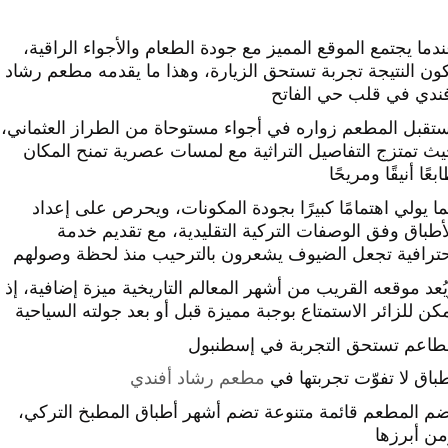
دما يجتمع الموقع المميز مع جودة الطعام والأجواء الراقية،
ون النتيجة تجربة تستحق الزيارة، وهذا ما يقدمه مطعم رشاد
ندي في قلب حي الفاتح
تقبل المطعم زواره في أجواء مستوحاة من الطراز العثماني،
ث تمتزج التفاصيل التراثية مع لمسات عصرية تمنح المكان
بعًا أنيقًا ومريحًا
ا يولي اهتمامًا كبيرًا بجودة المكونات، ويحرص على إعداد
أطباق وفق الوصفات التركية التقليدية، مع تقديم خدمة
ترافية تجعل الضيوف يشعرون بالترحيب منذ لحظة وصولهم
ُعد موقعه القريب من أشهر المعالم التاريخية ميزة إضافية، إذ
كن للزائر الاستمتاع بوجبة مميزة قبل أو بعد جولته السياحية
اعم تستحق التجربة في إسطنبول
باق لا تفوّت تجربتها في
مطعم رشاد أفندي
م المطعم قائمة متنوعة تضم أشهر أطباق المطبخ التركي،
ن أبرزها