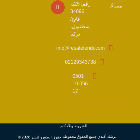
رقم: 25د،
مساءً.
34096
فاتح/
إسطنبول،
تركيا
info@resatefendi.com
02129343738
0501
056 10
17
الشروط والأحكام
رشاد أفندي جميع الحقوق محفوظة.
© حقوق الطبع والنشر 2026