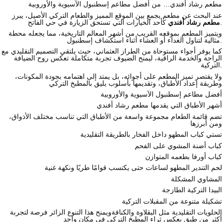
مطعم رشاد أفندي… من أفضل مطاعم إسطنبول الآسيوية والأوروبية
عند البحث عن مطعم يجمع بين الموقع المميز والطعام التركي الأصيل، يبرز
كأحد الخيارات التي تستحق الزيارة في حي الفاتح.
مطعم رشاد أفندي
ويتميز المطعم بموقعه القريب من أشهر المعالم التاريخية، مما يجعله محطة
مثالية لتناول الغداء أو العشاء أثناء استكشاف إسطنبول.
كما يوفر أجواء مستوحاة من الطراز العثماني، حيث يلتقي التصميم التقليدي مع
الراحة والخدمة الراقية، ليمنح الضيوف تجربة متكاملة تعكس روح الضيافة
التركية.
ولا يقتصر تميز المطعم على أجوائه، بل يمتد إلى اهتمامه بجودة المكونات،
وطريقة إعداد الأطباق، وتقديمها بأسلوب يليق بالمطبخ التركي
أفضل مطاعم إسطنبول الآسيوية والأوروبية
أشهر الأطباق التي يقدمها مطعم رشاد أفندي
تضم قائمة الطعام مجموعة واسعة من الأطباق التي تناسب مختلف الأذواق،
ومن أبرزها
تستي كباب المطهو داخل الفخار بالطريقة التقليدية
كباب أضنة المشوي على الفحم
كباب أورفا بطعمه المتوازن
لحم التندير المطهو لساعات حتى يكتسب قوامًا طريًا ونكهة غنية
المشاوي المشكلة
البيدا التركية الطازجة
تشكيلة متنوعة من المقبلات التركية
الحلويات التقليدية مثل البقلاوة والكنافة
ويمنح هذا التنوع الزائر فرصة لتجربة
أكثر من طبق يعكس ثراء المطبخ التركي في مكان واحد