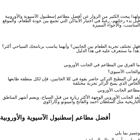
ولهذا يبحث الكثير من الزوار عن أفضل مطاعم إسطنبول الآسيوية والأوروبية
قبل بدء رحلتهم، رغبةً في اختيار الأماكن التي تجمع بين جودة الطعام، والموقع
المناسب، والأجواء المميزة
فهل تختلف تجربة الطعام بين الجانبين؟ وأيهما يناسب برنامجك السياحي أكثر؟
هذا ما سنتعرف عليه في هذا الدليل.
ما الفرق بين المطاعم في الجانب الأوروبي
والجانب الآسيوي؟
رغم أن المطبخ التركي حاضر بقوة في كلا الجانبين، فإن لكل منطقة طابعها
الخاص الذي يمنح الزائر تجربة مختلفة
مطاعم الجانب الأوروبي
يُعد الجانب الأوروبي الوجهة الأكثر زيارة من قبل السياح، ويضم أشهر المناطق
التاريخية مثل السلطان أحمد والفاتح وأمينونو وكاراكوي
أفضل مطاعم إسطنبول الآسيوية والأوروبية
وتتميز بما يلي
قربها من أبرز المعالم السياحية