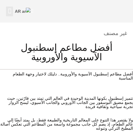
AR
اتصل بنا
نبذة عنا
Category
غير مصنف
أفضل مطاعم إسطنبول
الآسيوية والأوروبية
أفضل مطاعم إسطنبول الآسيوية والأوروبية.. دليلك لاختيار وجهة الطعام
المناسبة
تتميز إسطنبول بكونها المدينة الوحيدة في العالم التي تمتد بين قارّتين، حيث
يجمع مضيق البوسفور بين الجانب الأوروبي والجانب الآسيوي، ليمنح الزوار
تجربة سياحية وثقافية فريدة
ولا يقتصر هذا التنوع على المعالم التاريخية والطبيعة فقط، بل يمتد أيضًا إلى
عالم الطعام، إذ يضم كل جانب مجموعة واسعة من المطاعم التي تعكس أصالة
المطبخ التركي وتنوعه