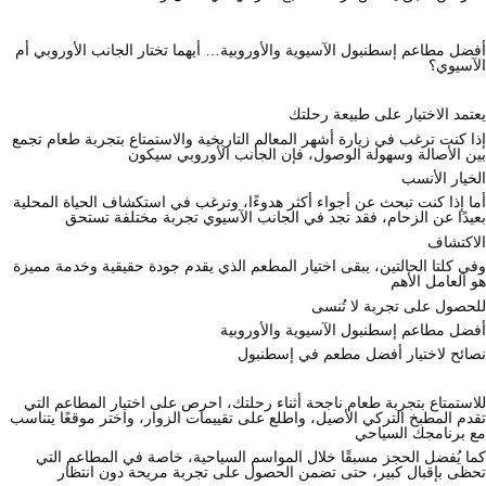
أفضل مطاعم إسطنبول الآسيوية والأوروبية… أيهما تختار الجانب الأوروبي أم
الآسيوي؟
يعتمد الاختيار على طبيعة رحلتك
إذا كنت ترغب في زيارة أشهر المعالم التاريخية والاستمتاع بتجربة طعام تجمع
بين الأصالة وسهولة الوصول، فإن الجانب الأوروبي سيكون
الخيار الأنسب
أما إذا كنت تبحث عن أجواء أكثر هدوءًا، وترغب في استكشاف الحياة المحلية
بعيدًا عن الزحام، فقد تجد في الجانب الآسيوي تجربة مختلفة تستحق
الاكتشاف
وفي كلتا الحالتين، يبقى اختيار المطعم الذي يقدم جودة حقيقية وخدمة مميزة
هو العامل الأهم
للحصول على تجربة لا تُنسى
أفضل مطاعم إسطنبول الآسيوية والأوروبية
نصائح لاختيار أفضل مطعم في إسطنبول
للاستمتاع بتجربة طعام ناجحة أثناء رحلتك، احرص على اختيار المطاعم التي
تقدم المطبخ التركي الأصيل، واطلع على تقييمات الزوار، واختر موقعًا يتناسب
مع برنامجك السياحي
كما يُفضل الحجز مسبقًا خلال المواسم السياحية، خاصة في المطاعم التي
تحظى بإقبال كبير، حتى تضمن الحصول على تجربة مريحة دون انتظار