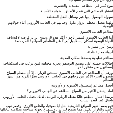
تنوع كبير في المطاعم التقليدية والعصرية
انتشار المطاعم التي تقدم الأطباق العثمانية الأصيلة
سهولة الوصول إليها عبر وسائل النقل المختلفة
ولهذا يفضل معظم الزوار تناول وجباتهم في الجانب الأوروبي أثناء جولاتهم
اليومية
مطاعم الجانب الآسيوي
أما الجانب الآسيوي فيتميز بأجواء أكثر هدوءًا، ويمنح الزائر فرصة لاكتشاف
الحياة اليومية لسكان إسطنبول بعيدًا عن المناطق السياحية المزدحمة
ومن أبرز مميزاته
أجواء محلية هادئة
مطاعم تقليدية يقصدها سكان المدينة
إطلالات جميلة على مضيق البوسفور
تجربة مختلفة لمن يرغب في استكشاف
إسطنبول من منظور آخر
ورغم أن المطاعم في الجانب الآسيوي تستحق الزيارة، إلا أن معظم السياح
يقضون الجزء الأكبر من رحلتهم في الجانب الأوروبي نظرًا لقربه من أشهر
المعالم
أفضل مطاعم إسطنبول الآسيوية والأوروبية
لماذا يفضل الكثير من السياح المطاعم في الجانب الأوروبي؟
يرتبط اختيار المطعم غالبًا بخطة الزيارة اليومية، لذلك يحظى الجانب الأوروبي
بإقبال كبير لعدة أسباب
فهو يضم أشهر المواقع التاريخية مثل آيا صوفيا، والجامع الأزرق، وقصر توب
كابي، والبازار الكبير، مما يسمح للزائر بالاستمتاع بجولة سياحية متكاملة يتخللها
تناول وجبة تركية أصيلة دون الحاجة إلى التنقل لمسافات طويلة