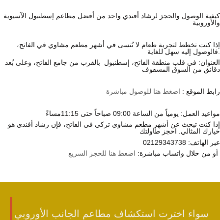
كيفية الوصول والحجز لرشاد أفندي واحد من أفضل مطاعم إسطنبول الآسيوية
والأوروبية
إذا كنت تخطط لتجربة طعام لا تُنسى في أشهر مطعم مشاوي في الفاتح،
فالوصول إليه سهل للغاية.
العنوان: في قلب منطقة الفاتح، إسطنبول بالقرب من جامع الفاتح، وعلى بُعد
دقائق من السوق المسقوف
رابط الموقع :
اضغط هنا للوصول مباشرة
مواعيد العمل: يومياً من الساعة 09:00 صباحاً حتى 11:15مساءً
إذا كنت تبحث عن أشهر مطعم مشاوي تركي في الفاتح، فإن رشاد أفندي هو
خيارك المثالي. احجز طاولتك
عبر الهاتف:
02129343738
أو من خلال واتساب مباشرة:
اضغط هنا للحجز السريع
سواء اخترت استكشاف مطاعم الجانب الأوروبي