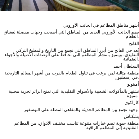
أشهر مناطق المطاعم في الجانب الأوروبي
يضم الجانب الأوروبي العديد من المناطق التي أصبحت وجهات مفضلة لعشاق
الطعام.
الفاتح
يُعد حي الفاتح من أبرز المناطق التي تجمع بين التاريخ والمطبخ التركي
التقليدي، ويتميز بانتشار المطاعم التي تحافظ على الوصفات الأصيلة والأجواء
العثمانية.
السلطان أحمد
منطقة مثالية لمن يرغب في تناول الطعام بالقرب من أشهر المعالم التاريخية
في إسطنبول.
أمينونو
تشتهر بالمأكولات الشعبية والأسواق التقليدية التي تمنح الزائر تجربة محلية
مميزة.
كاراكوي
وجهة تجمع بين المطاعم الحديثة والمقاهي المطلة على البوسفور.
بشكتاش
منطقة حيوية تضم خيارات متنوعة تناسب مختلف الأذواق، من المطاعم
التقليدية إلى المطاعم الراقية.