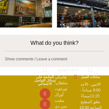
What do you think?
Show comments / Leave a comment
خدمات التوصيل
ساعات العمل
هاسكي
المتابعة على
وسائل التواصل
سلطان،
الاجتماعي
الاثنين - الأحد
تورغوت
9:00 صباحاً -
أوزال
11:15مساءً
ميليت
يغلق المطبخ
سي دي
الساعة 10:30