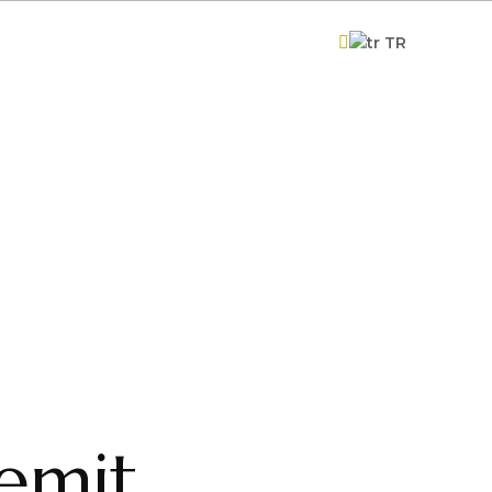
Rezervasyon
TR
rimiz
Bize Ulaşın
Blog
remit