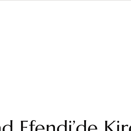
Hakkımızda
Menü
Hizmetle
d Efendi’de Ki