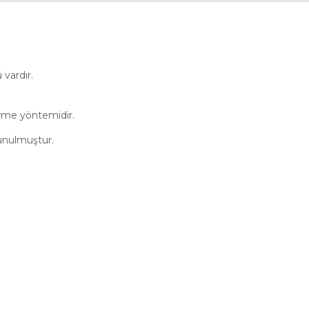
vardır.
irme yöntemidir.
sunulmuştur.