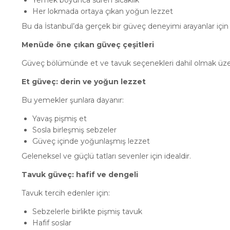
Yemek boyunca süren sıcaklık
Her lokmada ortaya çıkan yoğun lezzet
Bu da İstanbul’da gerçek bir güveç deneyimi arayanlar için g
Menüde öne çıkan güveç çeşitleri
Güveç bölümünde et ve tavuk seçenekleri dahil olmak üzere
Et güveç: derin ve yoğun lezzet
Bu yemekler şunlara dayanır:
Yavaş pişmiş et
Sosla birleşmiş sebzeler
Güveç içinde yoğunlaşmış lezzet
Geleneksel ve güçlü tatları sevenler için idealdir.
Tavuk güveç: hafif ve dengeli
Tavuk tercih edenler için:
Sebzelerle birlikte pişmiş tavuk
Hafif soslar