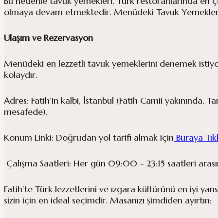
Bu nedenle tavuk yemekleri, Türk restoranlarında en ço
olmaya devam etmektedir. Menüdeki Tavuk Yemekler
Ulaşım ve Rezervasyon
Menüdeki en lezzetli tavuk yemeklerini denemek istiy
kolaydır.
Adres: Fatih’in kalbi, İstanbul (Fatih Camii yakınında, T
mesafede).
Konum Linki: Doğrudan yol tarifi almak için
Buraya Tık
Çalışma Saatleri: Her gün 09:00 – 23:15 saatleri aras
Fatih’te Türk lezzetlerini ve ızgara kültürünü en iyi ya
sizin için en ideal seçimdir. Masanızı şimdiden ayırtın: