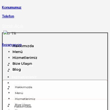
Konumumuz
Telefon
Şimdi Açık
TR
Rezervasyon
Hakkımızda
Menü
Hizmetlerimiz
Bize Ulaşın
Hakkımızda
Blog
Menü
Hizmetlerimiz
Bize Ulaşın
Hakkımızda
Blog
Menü
Hizmetlerimiz
Bize Ulaşın
Hakkımızda