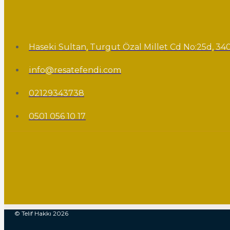
Haseki Sultan, Turgut Özal Millet Cd No:25d, 340
info@resatefendi.com
02129343738
0501 056 10 17
© Telif Hakkı 2026