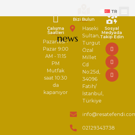
TR
Bizi Bulun
Çalışma
Haseki
Sosyal
Saatleri
Medyada
news
Sultan,
Takip Edin
Pazartesi -
Turgut
Pazar 9:00
Özal
AM - 11:15
Millet
PM
Cd
Mutfak
No:25d,
saat 10:30
34096
da
Fatih/
kapanıyor
İstanbul,
Türkiye
info@resatefendi.co
02129343738