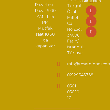
Takip Edin
Pazartesi -
Turgut
Pazar 9:00
Özal
AM - 11:15
Millet
PM
Cd
Mutfak
No:25d,
saat 10:30
34096
da
Fatih/
kapanıyor
İstanbul,
Türkiye
info@resatefendi.co
02129343738
0501
056 10
17