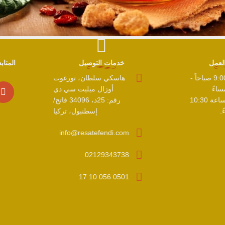
لعمل
خدمات التوصيل
المتا
الاثنين - الأحد 9:00 صباحاً -
هاسكي سلطان، تورغوت
أوزال ميليت سي دي
يغلق المطبخ الساعة 10:30
رقم: 25د، 34096 فاتح/
.
إسطنبول، تركيا
info@resatefendi.com
02129343738
0501 056 10 17