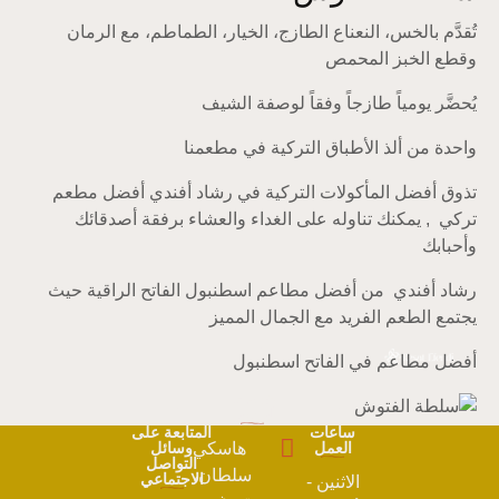
تُقدَّم بالخس، النعناع الطازج، الخيار، الطماطم، مع الرمان
وقطع الخبز المحمص
يُحضَّر يومياً طازجاً وفقاً لوصفة الشيف
واحدة من ألذ الأطباق التركية في مطعمنا
تذوق أفضل المأكولات التركية في رشاد أفندي أفضل مطعم
تركي , يمكنك تناوله على الغداء والعشاء برفقة أصدقائك
وأحبابك
رشاد أفندي
من أفضل مطاعم اسطنبول الفاتح الراقية حيث
يجتمع الطعم الفريد مع الجمال المميز
أفضل مطاعم في الفاتح اسطنبول
خدمات
التوصيل
ساعات
المتابعة على
العمل
هاسكي
وسائل
التواصل
سلطان،
الاجتماعي
الاثنين -