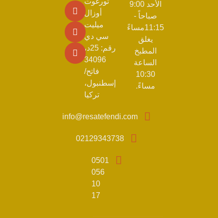
تورغوت
الأحد 9:00
أوزال
صباحاً -
ميليت
11:15مساءً
سي دي
يغلق
رقم: 25د،
المطبخ
34096
الساعة
فاتح/
10:30
إسطنبول،
مساءً.
تركيا
info@resatefendi.com
02129343738
0501
056
10
17