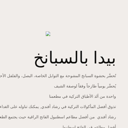
resat efendi
by
فبراير 5, 2025
بيدا بالسبانخ
تُحضَّر بحشوة السبانخ المشوحة مع التوابل الخاصة، البصل، والفلفل الأح
يُحضَّر يومياً طازجاً وفقاً لوصفة الشيف
واحدة من ألذ الأطباق التركية في مطعمنا
تذوق أفضل المأكولات التركية في رشاد أفندي, يمكنك تناوله على الغداء
رشاد أفندي
من أفضل مطاعم اسطنبول الفاتح الراقية حيث يجتمع الطعم 
أفضل مطاعم في الفاتح اسطنبول