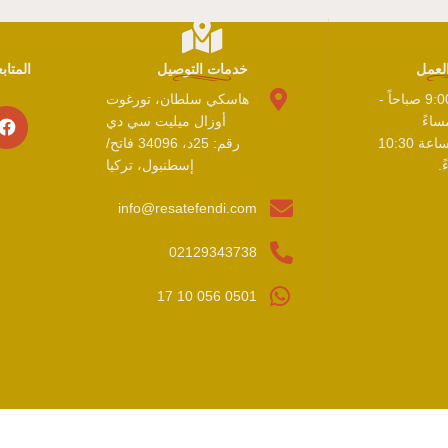
لعمل
خدمات التوصيل
المتا
الاثنين - الأحد 9:00 صباحاً -
هاسكي سلطان، تورغوت
أوزال ميليت سي دي
يغلق المطبخ الساعة 10:30
رقم: 25د، 34096 فاتح/
.
إسطنبول، تركيا
info@resatefendi.com
02129343738
0501 056 10 17