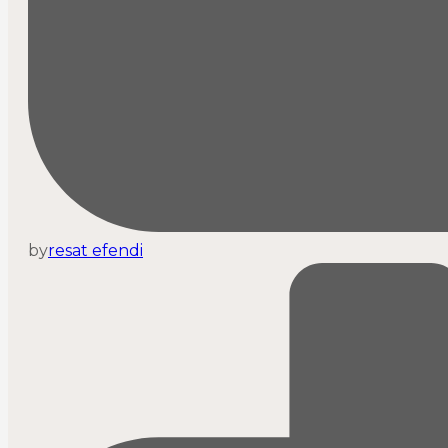
by
resat efendi