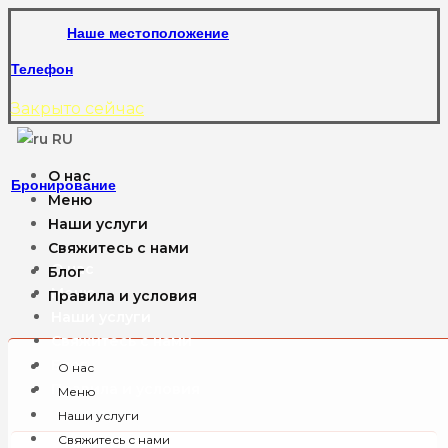
Наше местоположение
Телефон
Закрыто сейчас
RU
О нас
Бронирование
Меню
Наши услуги
Свяжитесь с нами
О нас
Блог
Меню
Правила и условия
Наши услуги
Свяжитесь с нами
Блог
О нас
Правила и условия
Меню
Наши услуги
Свяжитесь с нами