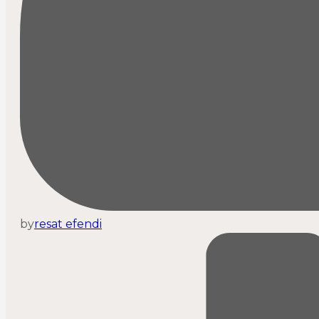
by
resat efendi