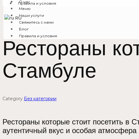
О нас
Правила и условия
Меню
Наши услуги
RU
Свяжитесь с нами
Блог
Правила и условия
Рестораны кот
Стамбуле
Category
Без категории
Рестораны которые стоит посетить в С
аутентичный вкус и особая атмосфера