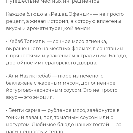
Путешествие местных ингредиентов
Каждое блюдо в «Решад Эфенди» — не просто
рецепт, а живая история, в которую вплетены
вкусы и ароматы турецкой земли:
• Кебаб Топкапы — сочное мясо ягнёнка,
выращенного на местных фермах, в сочетании
с пряностями и уважением к традиции. Блюдо,
достойное императорского дворца.
• Али Назик кебаб — пюре из печёного
баклажана с жареным мясом, дополненное
йогуртово-чесночным соусом. Это не просто
вкус — это эмоция.
• Бейти сарма — рубленое мясо, завёрнутое в
тонкий лаваш, под томатным соусом или с
йогуртом. Любимое блюдо наших гостей — за
насыщенность и тепло.