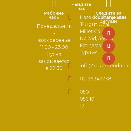
Найдите
нас
Рабочие
Следите за
часы
Haseki Sultan,
социальными
сетями
Turgut Ozal
Понедельник
Millet Cd
-
No:25d, 34096
воскресенье
Fatih/Istanbul,
11:00 - 23:00
Турция
Кухня
закрывается
info@resatefendi.co
в 22:30
02129343738
0501
056 10
17