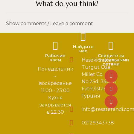
What do you think?
Show comments / Leave a comment
Найдите
нас
Рабочие
Следите за
часы
Haseki Sultan,
социальными
сетями
Turgut Ozal
Понедельник
Millet Cd
-
No:25d, 34096
воскресенье
Fatih/Istanbul,
11:00 - 23:00
Турция
Кухня
закрывается
info@resatefendi.co
в 22:30
02129343738