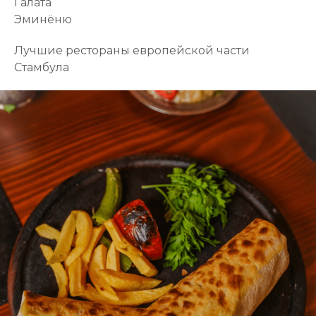
Галата
Эминёню
Лучшие рестораны европейской части
Стамбула