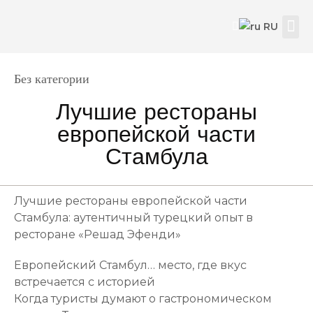
RU
Наш
Свяжи
Прав
Category
Без категории
Лучшие рестораны
европейской части
Стамбула
Лучшие рестораны европейской части
Стамбула: аутентичный турецкий опыт в
ресторане «Решад Эфенди»
Европейский Стамбул… место, где вкус
встречается с историей
Когда туристы думают о гастрономическом