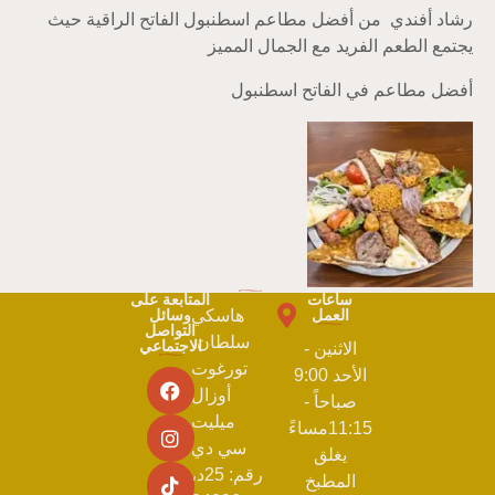
رشاد أفندي
من أفضل مطاعم اسطنبول الفاتح الراقية حيث
يجتمع الطعم الفريد مع الجمال المميز
أفضل مطاعم في الفاتح اسطنبول
خدمات
التوصيل
ساعات
المتابعة على
العمل
هاسكي
وسائل
التواصل
سلطان،
الاجتماعي
الاثنين -
تورغوت
الأحد 9:00
أوزال
صباحاً -
ميليت
11:15مساءً
سي دي
يغلق
رقم: 25د،
المطبخ