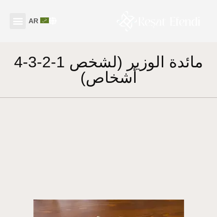
AR
مائدة الوزير (لشخص 1-2-3-4
أشخاص)
resat efendi
by
مايو 26, 2025