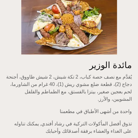
مائدة الوزير
يُقدَّم مع نصف حصة كباب، 2 تكة شيش، 2 شيش طاووق، أجنحة
دجاج (2)، قطعة ضلع مشوي ريش (1)، 40 غرام من الشاورما،
لحم بعجين صغير، بيتزا بالفستق، مع الطماطم والفلفل
المشويين، والأرز.
واحدة من أشهى الأطباق في مطعمنا
تذوق أفضل المأكولات التركية في رشاد أفندي, يمكنك تناوله
على الغداء والعشاء برفقة أصدقائك وأحبابك