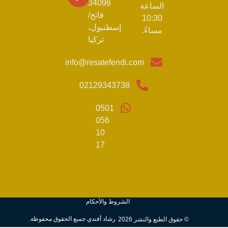
34096
الساعة
فاتح/
10:30
إسطنبول،
مساءً.
تركيا
info@resatefendi.com
02129343738
0501
056
10
17
الشروط والأحكام
رشاد أفندي جميع الحقوق محفوظة.
© حقوق الطبع والنشر 2026