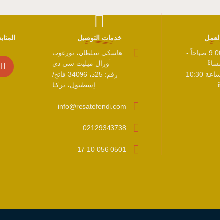
لعمل
خدمات التوصيل
المتا
الاثنين - الأحد 9:00 صباحاً -
هاسكي سلطان، تورغوت
أوزال ميليت سي دي
يغلق المطبخ الساعة 10:30
رقم: 25د، 34096 فاتح/
.
إسطنبول، تركيا
info@resatefendi.com
02129343738
0501 056 10 17