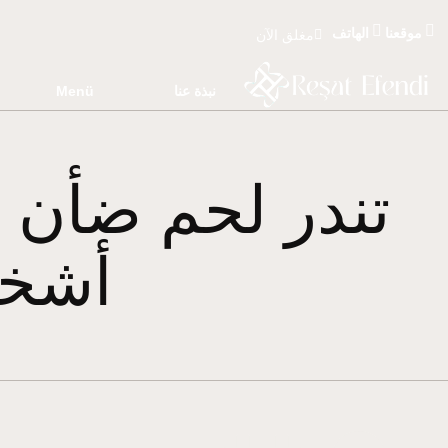
موقعنا
الهاتف
مغلق الآن
نبذة عنا
Menü
تندر لحم ضأن 
أشخا