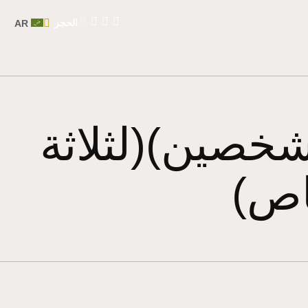
الحجز
AR
خصين)(لثلاثة
اص)