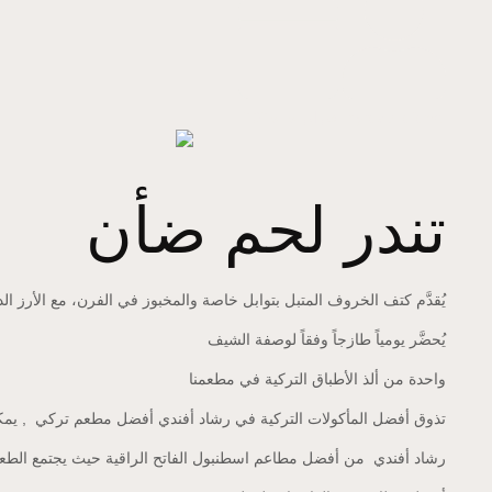
resat efendi
by
فبراير 5, 2025
تندر لحم ضأن
يُقدَّم كتف الخروف المتبل بتوابل خاصة والمخبوز في الفرن، مع الأرز الد
يُحضَّر يومياً طازجاً وفقاً لوصفة الشيف
واحدة من ألذ الأطباق التركية في مطعمنا
تذوق أفضل المأكولات التركية في رشاد أفندي أفضل مطعم تركي , يمكنك
رشاد أفندي
من أفضل مطاعم اسطنبول الفاتح الراقية حيث يجتمع الطعم 