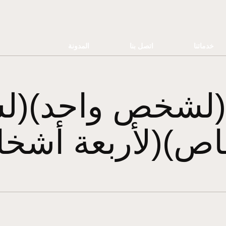
خدماتنا
اتصل بنا
المدونة
(لشخص واحد)(لش
ص)(لأربعة أشخ